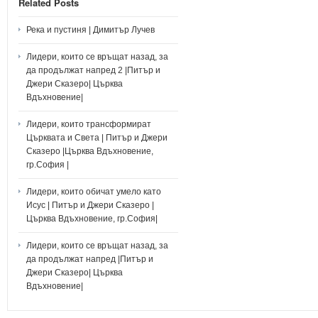
Related Posts
Река и пустиня | Димитър Лучев
Лидери, които се връщат назад, за
да продължат напред 2 |Питър и
Джери Сказеро| Църква
Вдъхновение|
Лидери, които трансформират
Църквата и Света | Питър и Джери
Сказеро |Църква Вдъхновение,
гр.София |
Лидери, които обичат умело като
Исус | Питър и Джери Сказеро |
Църква Вдъхновение, гр.София|
Лидери, които се връщат назад, за
да продължат напред |Питър и
Джери Сказеро| Църква
Вдъхновение|