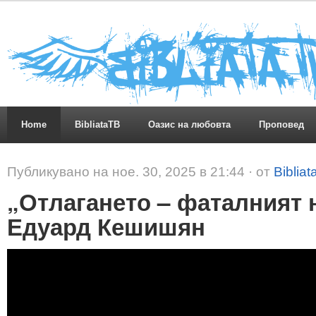
Home
BibliataTB
Оазис на любовта
Проповед
Публикувано на ное. 30, 2025 в 21:44 · от
Bibliat
„Отлагането – фаталният 
Едуард Кешишян