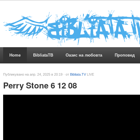
Home
BibliataTB
Оазис на любовта
Проповед
Публикувано на апр. 24, 2025 в 20:19 · от
Bibliata.TV
LIVE
Perry Stone 6 12 08