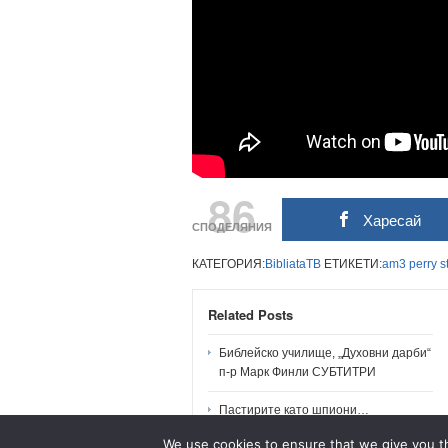
86
Харесай
СПОДЕЛЯНИЯ
КАТЕГОРИЯ:
BibliataTB
ЕТИКЕТИ:
am3
perry
s
Related Posts
Библейско училище, „Духовни дарби“
п-р Марк Финли СУБТИТРИ
Пастирите като шпиони…
We use cookies to ensure that we give you th