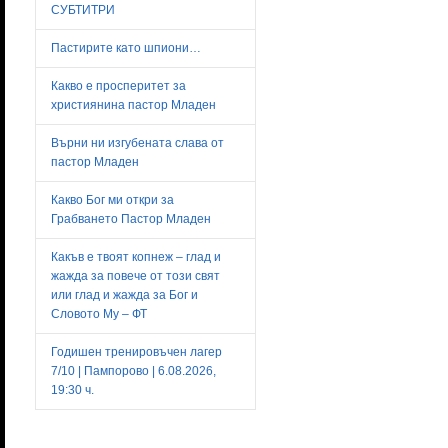
СУБТИТРИ
Пастирите като шпиони…
Какво е просперитет за
християнина пастор Младен
Върни ни изгубената слава от
пастор Младен
Какво Бог ми откри за
Грабването Пастор Младен
Какъв е твоят копнеж – глад и
жажда за повече от този свят
или глад и жажда за Бог и
Словото Му – ФТ
Годишен тренировъчен лагер
7/10 | Пампорово | 6.08.2026,
19:30 ч.