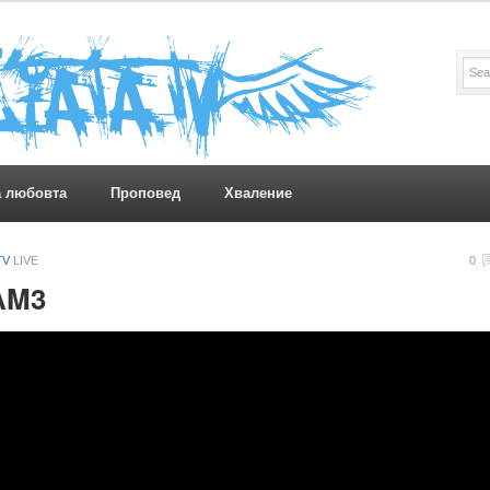
а любовта
Проповед
Хваление
TV
LIVE
0
 AM3