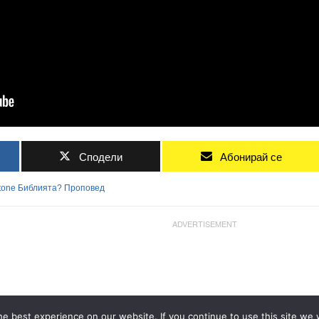
Сподели
Абонирай се
tone
Библията?
Проповед
ADVERTISEMENT
e best experience on our website. If you continue to use this site we w