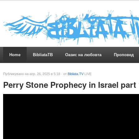
Home
BibliataTB
Оазис на любовта
Проповед
Публикувано на апр. 26, 2025 в 5:18 · от
Bibliata.TV
LIVE
Perry Stone Prophecy in Israel part 