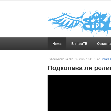
Home
BibliataTB
Оазис н
Публикувано на апр. 24, 2025 в 14:37 · от
Bibliata.
Подкопава ли рели