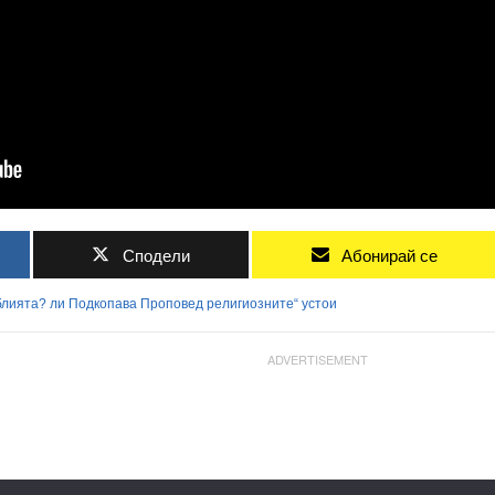
Сподели
Абонирай се
блията?
ли
Подкопава
Проповед
религиозните“
устои
ADVERTISEMENT