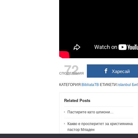
72
Харесай
СПОДЕЛЯНИЯ
КАТЕГОРИЯ:
BibliataTB
ЕТИКЕТИ:
istanbul
Би
Related Posts
Пастирите като шпиони…
Какво е просперитет за християнина
пастор Младен