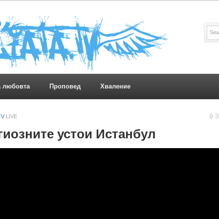
а любовта
Проповед
Хваление
TV
LIVE
0
гиозните устои Истанбул