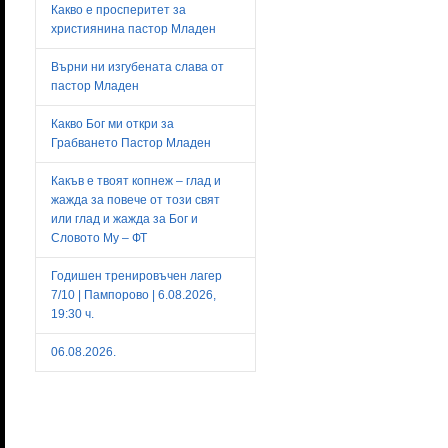
Какво е просперитет за
християнина пастор Младен
Върни ни изгубената слава от
пастор Младен
Какво Бог ми откри за
Грабването Пастор Младен
Какъв е твоят копнеж – глад и
жажда за повече от този свят
или глад и жажда за Бог и
Словото Му – ФТ
Годишен тренировъчен лагер
7/10 | Пампорово | 6.08.2026,
19:30 ч.
06.08.2026.