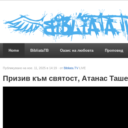
Home
BibliataTB
Оазис на любовта
Проповед
Публикувано на ное. 11, 2025 в 14:19 · от
Bibliata.TV
LIVE
Призив към святост, Атанас Таш