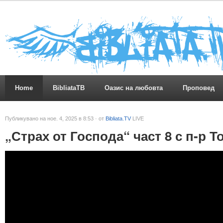
Home
BibliataTB
Оазис на любовта
Проповед
Публикувано на ное. 4, 2025 в 8:53 · от
Bibliata.TV
LIVE
„Страх от Господа“ част 8 с п-р 