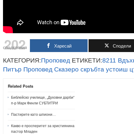
202
Харесай
Сподели
СПОДЕЛЯНИЯ
КАТЕГОРИЯ:
Проповед
ЕТИКЕТИ:
8211
Вдъх
Питър
Проповед
Сказеро
скръбта
устоиш
ц
Related Posts
Библейско училище, „Духовни дарби“
п-р Марк Финли СУБТИТРИ
Пастирите като шпиони…
Какво е просперитет за християнина
пастор Младен