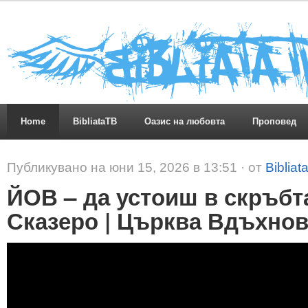
Home
BibliataTB
Оазис на любовта
Проповед
Публикувано на юни 15, 2026 в 13:51 · от
Bibliat
ЙОВ – да устоиш в скръбт
Сказеро | Църква Вдъхнов