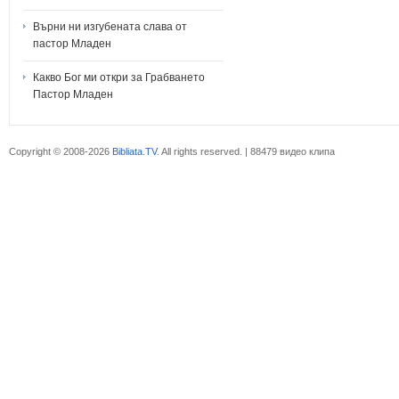
Върни ни изгубената слава от
пастор Младен
Какво Бог ми откри за Грабването
Пастор Младен
Copyright © 2008-2026
Bibliata.TV
. All rights reserved. | 88479 видео клипа