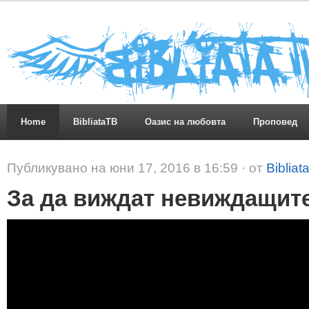
Home
BibliataTB
Оазис на любовта
Проповед
Публикувано на юни 17, 2016 в 16:59 · от
Bibliat
За да виждат невиждащит