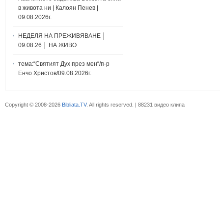
в живота ни | Калоян Пенев |
09.08.2026г.
НЕДЕЛЯ НА ПРЕЖИВЯВАНЕ │
09.08.26 │ НА ЖИВО
тема:“Святият Дух през мен“/п-р
Енчо Христов/09.08.2026г.
Copyright © 2008-2026
Bibliata.TV
. All rights reserved. | 88231 видео клипа