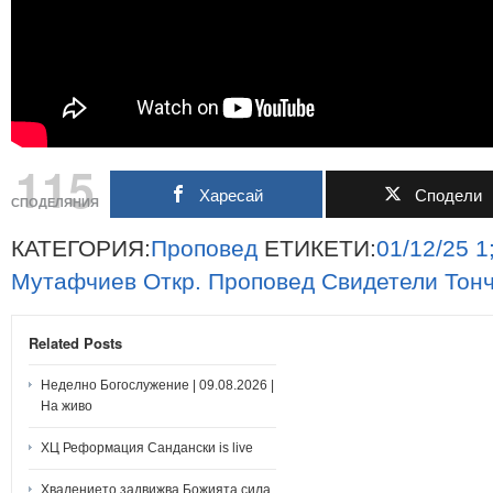
115
Харесай
Сподели
СПОДЕЛЯНИЯ
КАТЕГОРИЯ:
Проповед
ЕТИКЕТИ:
01/12/25
1
Мутафчиев
Откр.
Проповед
Свидетели
Тон
Related Posts
Неделно Богослужение | 09.08.2026 |
На живо
ХЦ Реформация Сандански is live
Хвалението задвижва Божията сила