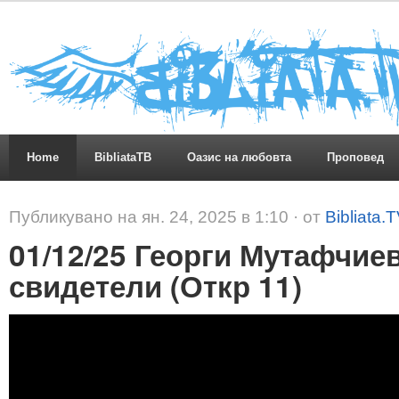
Home
BibliataTB
Оазис на любовта
Проповед
Публикувано на ян. 24, 2025 в 1:10 · от
Bibliata.
01/12/25 Георги Мутафчие
свидетели (Откр 11)