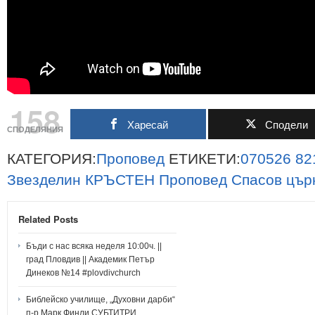
158
Харесай
Сподели
СПОДЕЛЯНИЯ
КАТЕГОРИЯ:
Проповед
ЕТИКЕТИ:
070526
82
Звезделин
КРЪСТЕН
Проповед
Спасов
цър
Related Posts
Бъди с нас всяка неделя 10:00ч. ||
град Пловдив || Академик Петър
Динеков №14 #plovdivchurch
Библейско училище, „Духовни дарби“
п-р Марк Финли СУБТИТРИ