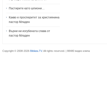
Пастирите като шпиони…
Какво е просперитет за християнина
пастор Младен
Върни ни изгубената слава от
пастор Младен
Copyright © 2008-2026
Bibliata.TV
. All rights reserved. | 88480 видео клипа