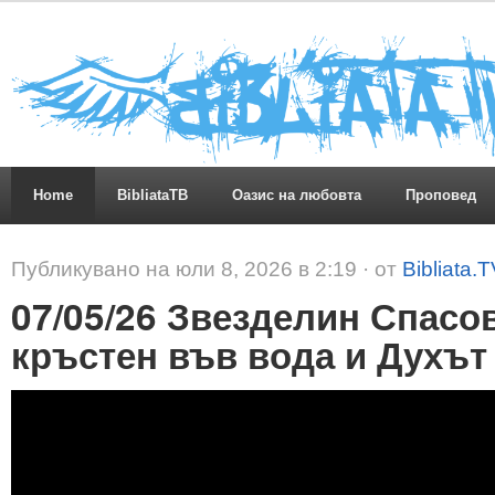
Home
BibliataTB
Оазис на любовта
Проповед
Публикувано на юли 8, 2026 в 2:19 · от
Bibliata.
07/05/26 Звезделин Спасо
кръстен във вода и Духът