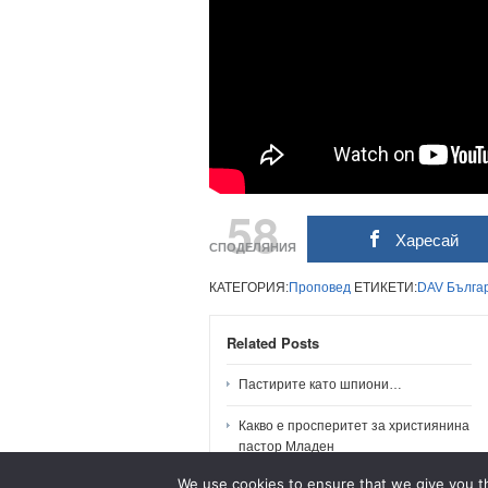
58
Харесай
СПОДЕЛЯНИЯ
КАТЕГОРИЯ:
Проповед
ЕТИКЕТИ:
DAV
Бълга
Related Posts
Пастирите като шпиони…
Какво е просперитет за християнина
пастор Младен
We use cookies to ensure that we give you th