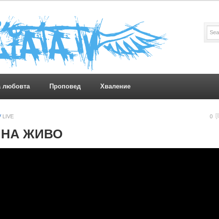
а любовта
Проповед
Хваление
V
LIVE
0
* НА ЖИВО