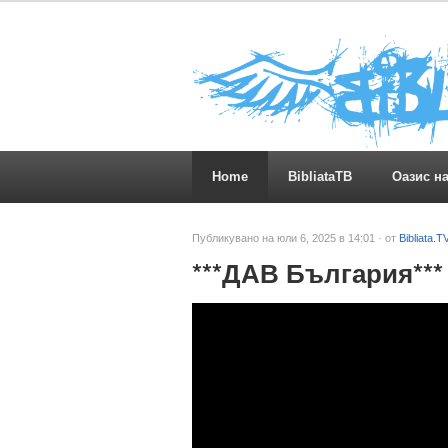
Home
BibliataTB
Оазис н
Публикувано на юли 6, 2025 в 14:01 · от
Bibliata.T
***ДАВ България**