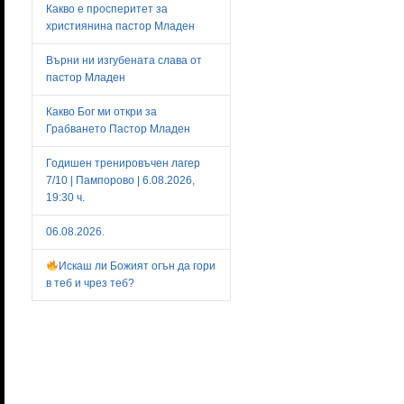
Какво е просперитет за
християнина пастор Младен
Върни ни изгубената слава от
пастор Младен
Какво Бог ми откри за
Грабването Пастор Младен
Годишен тренировъчен лагер
7/10 | Пампорово | 6.08.2026,
19:30 ч.
06.08.2026.
Искаш ли Божият огън да гори
в теб и чрез теб?