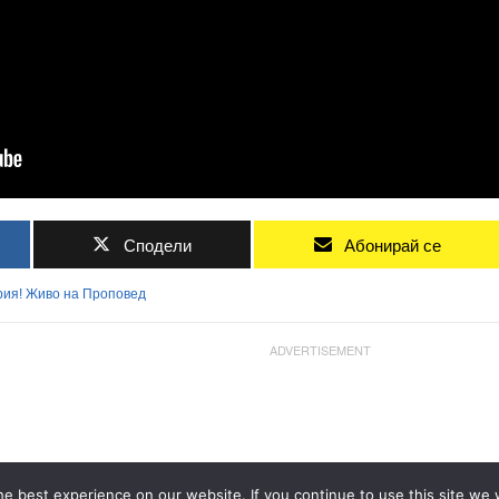
Сподели
Абонирай се
рия!
Живо
на
Проповед
ADVERTISEMENT
e best experience on our website. If you continue to use this site we w