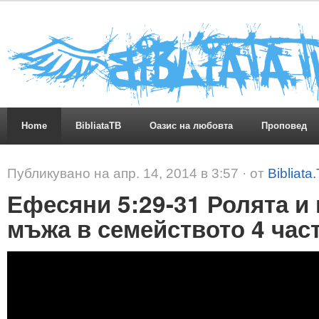
Home
BibliataTB
Оазис на любовта
Проповед
Публикувано на апр. 14, 2014 в 3:57 · от
Bibliata
Ефесяни 5:29-31 Ролята и
мъжа в семейството 4 час