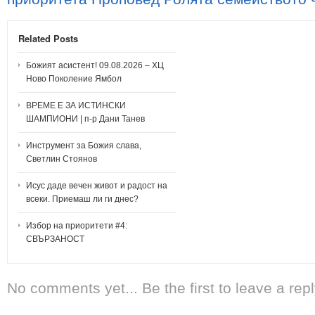
Related Posts
Божият асистент! 09.08.2026 – ХЦ
Ново Поколение Ямбол
ВРЕМЕ Е ЗА ИСТИНСКИ
ШАМПИОНИ | п-р Дани Танев
Инструмент за Божия слава,
Светлин Стоянов
Исус даде вечен живот и радост на
всеки. Приемаш ли ги днес?
Избор на приоритети #4:
СВЪРЗАНОСТ
No comments yet... Be the first to leave a repl