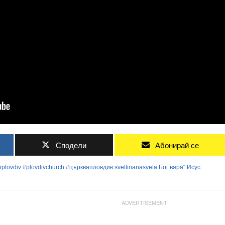
Сподели
Абонирай се
hplovdiv
#plovdivchurch
#църквапловдив
svetlinanasveta
Бог
вяра“
Исус
ADVERTISEMENT