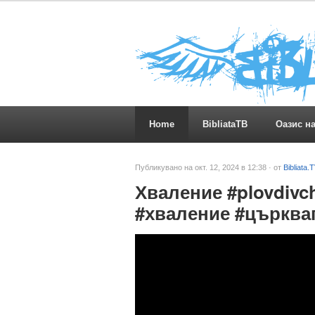
Home
BibliataTB
Оазис н
Публикувано на окт. 12, 2024 в 12:38 · от
Bibliata.
Хваление #plovdivch
#хваление #църква