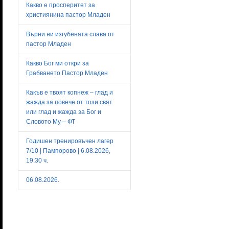
Какво е просперитет за
християнина пастор Младен
Върни ни изгубената слава от
пастор Младен
Какво Бог ми откри за
Грабването Пастор Младен
Какъв е твоят копнеж – глад и
жажда за повече от този свят
или глад и жажда за Бог и
Словото Му – ФТ
Годишен тренировъчен лагер
7/10 | Пампорово | 6.08.2026,
19:30 ч.
06.08.2026.