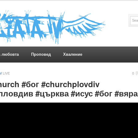
а любовта
Проповед
Хваление
TV
LIVE
0
urch #бог #churchplovdiv
пловдив #църква #исус #бог #вяра