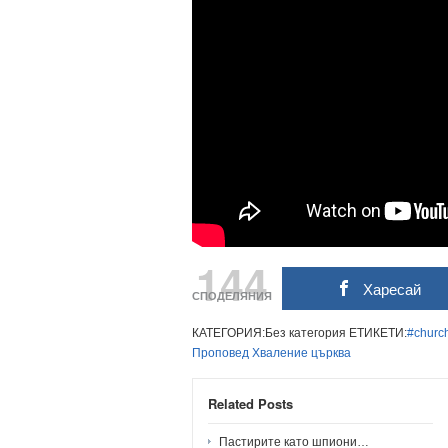
144
Харесай
СПОДЕЛЯНИЯ
КАТЕГОРИЯ:Без категория ЕТИКЕТИ:
#churc
Проповед
Хваление
църква
Related Posts
Пастирите като шпиони…