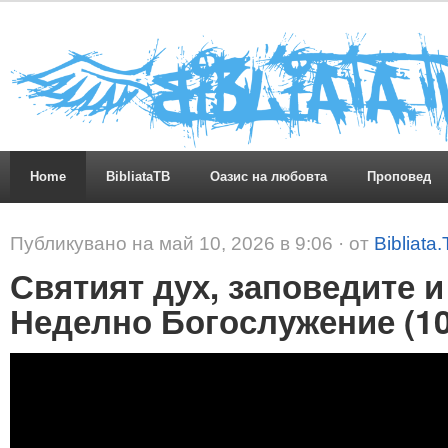
Home
BibliataTB
Оазис на любовта
Проповед
Публикувано на май 10, 2026 в 9:06 · от
Bibliata
Святият дух, заповедите и
Неделно Богослужение (10.