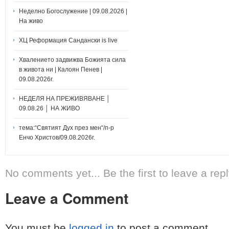
Неделно Богослужение | 09.08.2026 |
На живо
ХЦ Реформация Сандански is live
Хвалението задвижва Божията сила
в живота ни | Калоян Пенев |
09.08.2026г.
НЕДЕЛЯ НА ПРЕЖИВЯВАНЕ │
09.08.26 │ НА ЖИВО
тема:“Святият Дух през мен“/п-р
Енчо Христов/09.08.2026г.
No comments yet... Be the first to leave a repl
Leave a Comment
You must be
logged in
to post a comment.