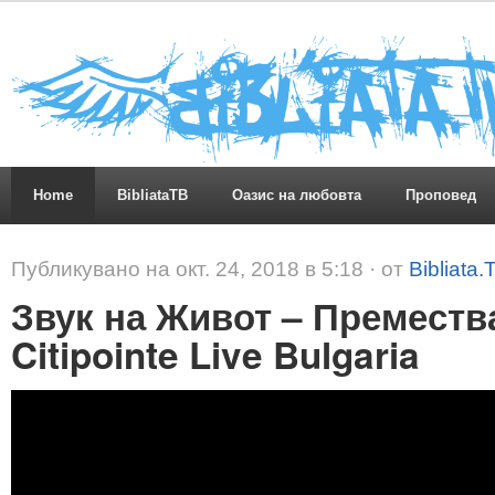
Home
BibliataTB
Оазис на любовта
Проповед
Публикувано на окт. 24, 2018 в 5:18 · от
Bibliata.
Звук на Живот – Преместв
Citipointe Live Bulgaria