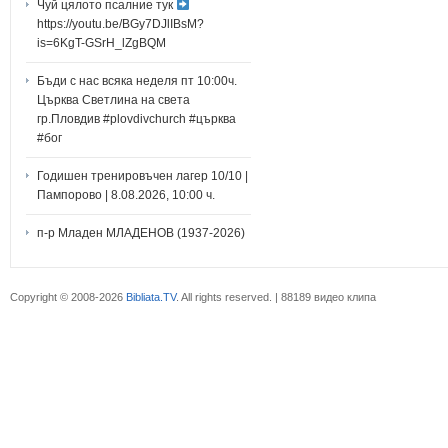
Чуй цялото псалние тук
https://youtu.be/BGy7DJlIBsM?
is=6KgT-GSrH_lZgBQM
Бъди с нас всяка неделя пт 10:00ч.
Църква Светлина на света
гр.Пловдив #plovdivchurch #църква
#бог
Годишен тренировъчен лагер 10/10 |
Пампорово | 8.08.2026, 10:00 ч.
п-р Младен МЛАДЕНОВ (1937-2026)
Copyright © 2008-2026
Bibliata.TV
. All rights reserved. | 88189 видео клипа