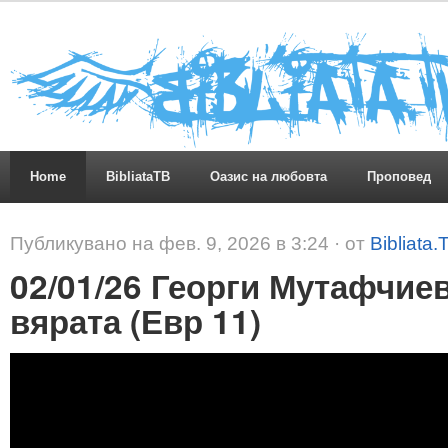
Home
BibliataTB
Оазис на любовта
Проповед
Публикувано на фев. 9, 2026 в 3:24 · от
Bibliata.
02/01/26 Георги Мутафчиев
вярата (Евр 11)