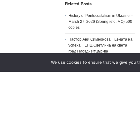
Related Posts
History of Pentecostalism in Ukraine –
March 27, 2026 (Springfield, MO) 500
copies
Пастор Ани Симеонова || цената на
успеха || ЕПЦ Светлина на света
град Пловдив #църква
We use cookies to ensure that we give you th
Поточно предаване на живо от
Телевизия Библейска Светлина и
радио Светлина
ЖИВОТ ПРЕД ФИНИШ
ЛИНИЯТА/BEFORE THE FINISH LINE
Река и пустиня | Димитър Лучев
No comments yet... Be the first to leave a reply!
Leave a Comment