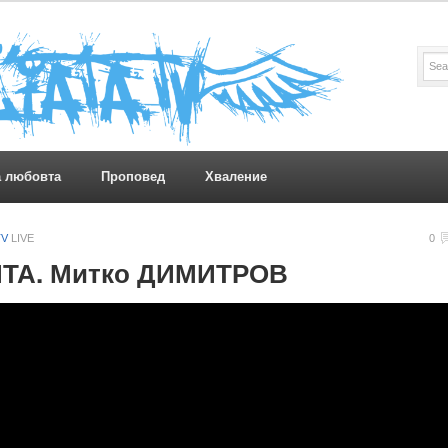
а любовта
Проповед
Хваление
TV
LIVE
0
ТА. Митко ДИМИТРОВ