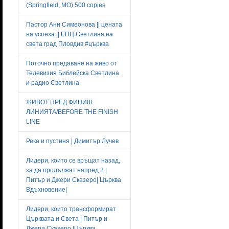
(Springfield, MO) 500 copies
Пастор Ани Симеонова || цената
на успеха || ЕПЦ Светлина на
света град Пловдив #църква
Поточно предаване на живо от
Телевизия Библейска Светлина
и радио Светлина
ЖИВОТ ПРЕД ФИНИШ
ЛИНИЯТА/BEFORE THE FINISH
LINE
Река и пустиня | Димитър Лучев
Лидери, които се връщат назад,
за да продължат напред 2 |
Питър и Джери Сказеро| Църква
Вдъхновение|
Лидери, които трансформират
Църквата и Света | Питър и
Джери Сказеро |Църква