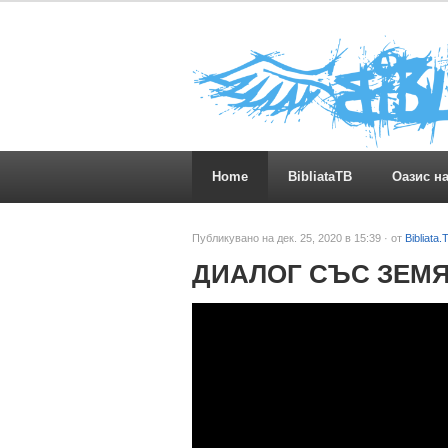
Home
BibliataTB
Оазис н
Публикувано на дек. 25, 2020 в 15:39 · от
Bibliata.
ДИАЛОГ СЪС ЗЕМЯ