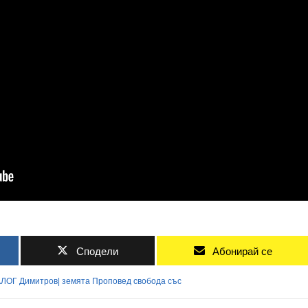
Сподели
Абонирай се
АЛОГ
Димитров|
земята
Проповед
свобода
със