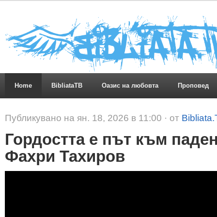
Home
BibliataTB
Оазис на любовта
Проповед
Публикувано на ян. 18, 2026 в 11:00 · от
Bibliata
Гордостта е път към паде
Фахри Тахиров