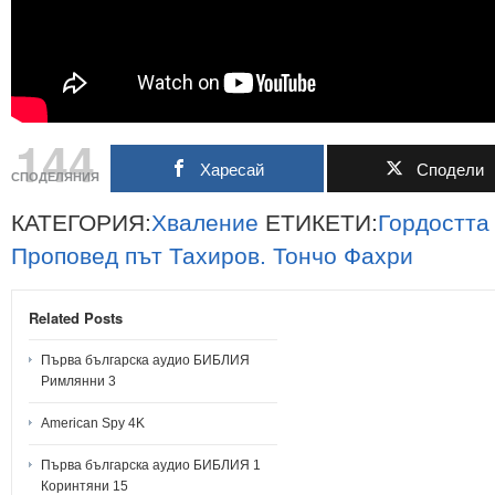
144
Харесай
Сподели
СПОДЕЛЯНИЯ
КАТЕГОРИЯ:
Хваление
ЕТИКЕТИ:
Гордостта
Проповед
път
Тахиров.
Тончо
Фахри
Related Posts
Първа българска аудио БИБЛИЯ
Римлянни 3
American Spy 4K
Първа българска аудио БИБЛИЯ 1
Коринтяни 15