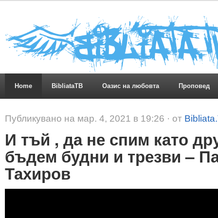
Home
BibliataTB
Оазис на любовта
Проповед
Публикувано на мар. 4, 2021 в 19:26 · от
Bibliata
И тъй , да не спим като дру
бъдем будни и трезви – П
Тахиров