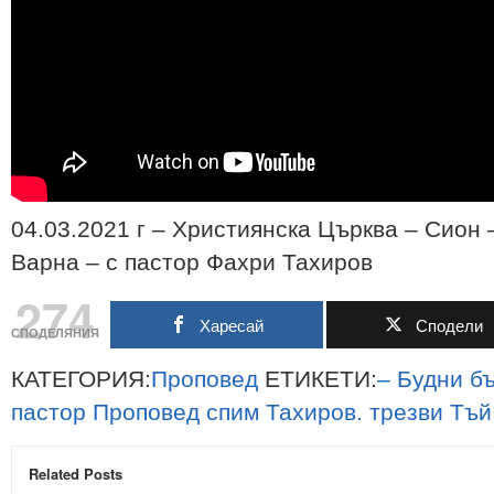
04.03.2021 г – Християнска Църква – Сион –
Варна – с пастор Фахри Тахиров
274
Харесай
Сподели
СПОДЕЛЯНИЯ
КАТЕГОРИЯ:
Проповед
ЕТИКЕТИ:
–
Будни
б
пастор
Проповед
спим
Тахиров.
трезви
Тъй
Related Posts