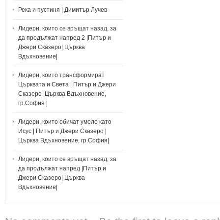
Река и пустиня | Димитър Лучев
Лидери, които се връщат назад, за
да продължат напред 2 |Питър и
Джери Сказеро| Църква
Вдъхновение|
Лидери, които трансформират
Църквата и Света | Питър и Джери
Сказеро |Църква Вдъхновение,
гр.София |
Лидери, които обичат умело като
Исус | Питър и Джери Сказеро |
Църква Вдъхновение, гр.София|
Лидери, които се връщат назад, за
да продължат напред |Питър и
Джери Сказеро| Църква
Вдъхновение|