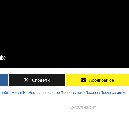
Сподели
Абонирай се
а
който
Мисли
Не
Нека
падне
пастор
Проповед
стои
Тахиров.
Тончо
Фахри
че
ADVERTISEMENT