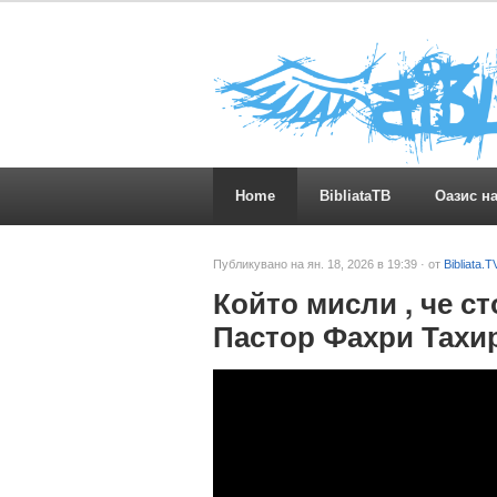
Home
BibliataTB
Оазис н
Публикувано на ян. 18, 2026 в 19:39 · от
Bibliata.T
Който мисли , че ст
Пастор Фахри Тахи