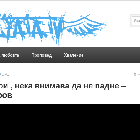
а любовта
Проповед
Хваление
V
LIVE
0
ои , нека внимава да не падне –
ров