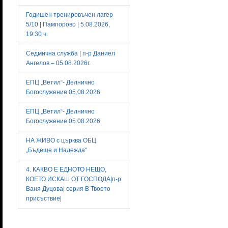
Годишен тренировъчен лагер
5/10 | Пампорово | 5.08.2026,
19:30 ч.
Седмична служба | п-р Даниел
Ангелов – 05.08.2026г.
ЕПЦ „Ветил“- Делнично
Богослужение 05.08.2026
ЕПЦ „Ветил“- Делнично
Богослужение 05.08.2026
НА ЖИВО с църква ОБЦ
„Бъдеще и Надежда“
4. КАКВО Е ЕДНОТО НЕЩО,
КОЕТО ИСКАШ ОТ ГОСПОДА|п-р
Ваня Дуцова| серия В Твоето
присъствие|