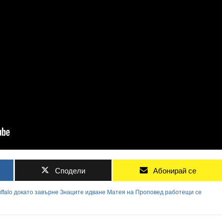
Сподели
Абонирай се
ffalo
докато
завърне
Знаците
идване
Матея
на
Проповед
работещи
се