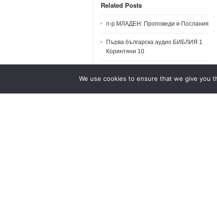
Related Posts
п-р МЛАДЕН: Проповеди и Послания
Първа българска аудио БИБЛИЯ 1
Коринтяни 10
Първа българска аудио БИБЛИЯ 1
We use cookies to ensure that we give you th
Коринтяни 8
Първа българска аудио БИБЛИЯ 1
Коринтяни 1
Първа българска аудио БИБЛИЯ 1
Коринтяни 4
No comments yet... Be the first to leave a reply!
Leave a Comment
You must be
logged in
to post a comment.