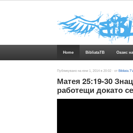
Home
BibliataTB
Оазис н
Публикувано на юни 1, 2014 в 20:02 · от
Bibliata.T
Матея 25:19-30 Зна
работещи докато се