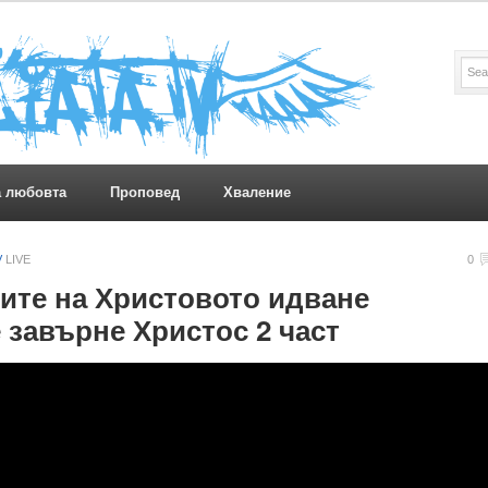
а любовта
Проповед
Хваление
V
LIVE
0
ците на Христовото идване
 завърне Христос 2 част