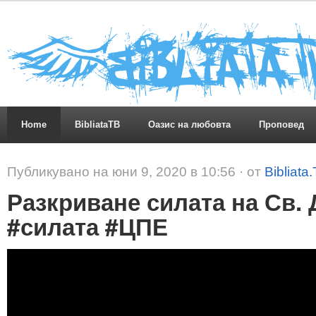
Home
BibliataTB
Оазис на любовта
Проповед
Публикувано на юни 9, 2020 в 10:56 · от
Bibliata
Разкриване силата на Св. 
#силата #ЦПЕ