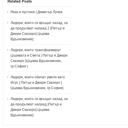
Related Posts
Река и пустиня | Димитър Лучев
Лидери, които се връщат назад, за
да продължат напред 2 |Питър и
Джери Сказеро| Църква
Вдъхновение|
Лидери, които трансформират
Църквата и Света | Питър и Джери
Сказеро |Църква Вдъхновение,
гр.София |
Лидери, които обичат умело като
Исус | Питър и Джери Сказеро |
Църква Вдъхновение, гр.София|
Лидери, които се връщат назад, за
да продължат напред |Питър и
Джери Сказеро| Църква
Вдъхновение|