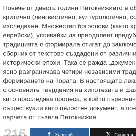
Повече от двеста години Петокнижието е о
критично (лингвистично, културологично, со
изследване. Множество богослови (както хр
еврейски), успявайки да преодолеят преду
традицията е формирала стигат до заключе
сборник от текстове създадени от различн
исторически епохи. Така се ражда „докумен
ясно разграничава четири независими тра
формирането на Тората. В настоящата лекц
с основните твърдения на хипотезата и фа
като проследява процеса, в който първонач
съществуали като цялостен документ, а по
парчета от пъзела Петокнижие.
216
Харесай
Сподели