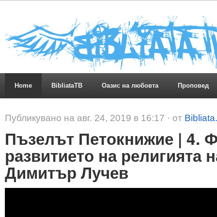
Home
BibliataTB
Оазис на любовта
Проповед
Публикувано на авг. 24, 2019 в 16:17 · от
Bibliat
Пъзелът Петокнижие | 4. Ф
развитието на религията на
Димитър Лучев