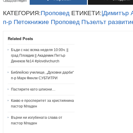
СПОДЕЛЯНИЯ
КАТЕГОРИЯ:
Проповед
ЕТИКЕТИ:
|Димитър
п-р
Петокнижие
Проповед
Пъзелът
развити
Related Posts
Бъди с нас всяка неделя 10:00ч. ||
град Пловдив || Академик Петър
Динеков №14 #plovdivchurch
Библейско училище, „Духовни дарби“
п-р Марк Финли СУБТИТРИ
Пастирите като шпиони…
Какво е просперитет за християнина
пастор Младен
Върни ни изгубената слава от
пастор Младен