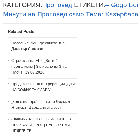
КАТЕГОРИЯ:
Проповед
ЕТИКЕТИ:
–
Gogo
Бо
Минути
на
Проповед
само
Тема:
Хазърбас
Related Posts
Послание към Ефесяните, п-р
Димитър Спилков
Строежът на ЕПЦ „Ветил“ –
продължава | Заливане на 3-та
Плоча | 29.07.2026
Представяне на конференция „ДНИ
НА БОЖИЯТА СЛАВА“
„Кой е по-горе?“ | пастор Людмил
Ятански | Църква Блага вест
Свещенник: ЕВАНГЕЛИСТИТЕ СА
ПРОКАЗА И ГРОБ | ПАСТОР ЕМИЛ
НЕДЕЛЧЕВ