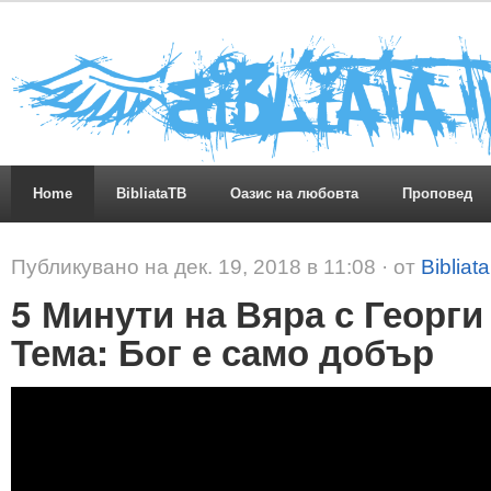
Home
BibliataTB
Оазис на любовта
Проповед
Публикувано на дек. 19, 2018 в 11:08 · от
Bibliat
5 Минути на Вяра с Георг
Тема: Бог е само добър