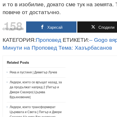
и то в изобилие, докато сме тук на земята. 
повече от достатъчно.
158
Харесай
Сподели
СПОДЕЛЯНИЯ
КАТЕГОРИЯ:
Проповед
ЕТИКЕТИ:
–
Gogo
вя
Минути
на
Проповед
Тема:
Хазърбасанов
Related Posts
Река и пустиня | Димитър Лучев
Лидери, които се връщат назад, за
да продължат напред 2 |Питър и
Джери Сказеро| Църква
Вдъхновение|
Лидери, които трансформират
Църквата и Света | Питър и Джери
Сказеро |Църква Вдъхновение,