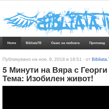
Home
BibliataTB
Оазис на любовта
Проповед
Публикувано на ное. 9, 2018 в 18:51 · от
Bibliata
5 Минути на Вяра с Георг
Тема: Изобилен живот!