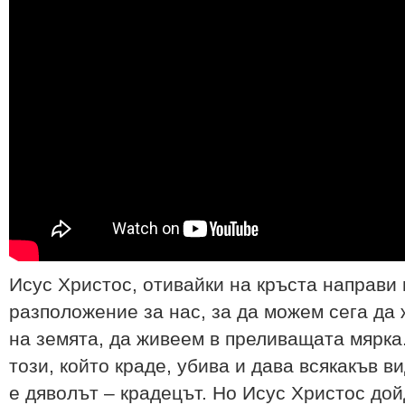
Исус Христос, отивайки на кръста направи
разположение за нас, за да можем сега да
на земята, да живеем в преливащата мярка.
този, който краде, убива и дава всякакъв в
е дяволът – крадецът. Но Исус Христос дой