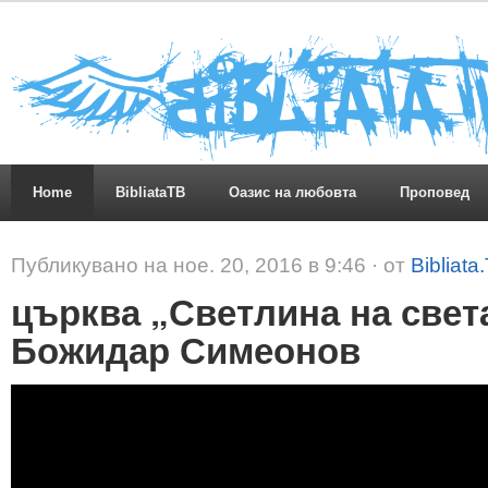
Home
BibliataTB
Оазис на любовта
Проповед
Публикувано на ное. 20, 2016 в 9:46 · от
Bibliata
църква „Светлина на света
Божидар Симеонов