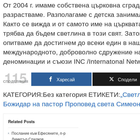
От 2004 г. имаме собствена църковна сград
разрастваме. Разполагаме с детска занима
Както се вижда и от самото име на църкват
трябва да бъдем светлина в този свят. Зат
опитваме да достигнем до всеки един в наш
международното, доброволно сдружение на
деноминации и съюзи INC /Internatonal Netw
115
Харесай
Сподели
СПОДЕЛЯНИЯ
КАТЕГОРИЯ:Без категория ЕТИКЕТИ:
„Свет
Божидар
на
пастор
Проповед
света
Симеон
Related Posts
Послание към Ефесяните, п-р
Димитър Спилков