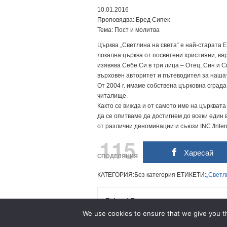
10.01.2016
Проповядва: Бред Сипек
Тема: Пост и молитва
Църква „Светлина на света“ е най-старата Е
локална църква от посветени християни, вяр
изявява Себе Си в три лица – Отец, Син и 
върховен авторитет и пътеводител за нашат
От 2004 г. имаме собствена църковна сград
читалище.
Както се вижда и от самото име на църквата
да се опитваме да достигнем до всеки един
от различни деноминации и съюзи INC /Intern
115
Харесай
СПОДЕЛЯНИЯ
КАТЕГОРИЯ:Без категория ЕТИКЕТИ:
„Светл
Related Posts
We use cookies to ensure that we give you th
Мемориално богослужение за п-р