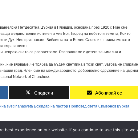
вангелска Петдесятна Църква в Пловдив, основана през 1920 г. Ние сме
ващи в единствения истинен и жив Бог, Творец на небето и земята, Който
Святи Дух. Ние признаваме Библията като Божие Слово и я приемаме като
а вяра и живот.
а и непрекъснато се разрастваме. Разполагаме с детска занималня и
 ни, ние вярваме, че трябва да бъдем светлина в този свят. Затова не спираме
 в нашия град. Член сме на международното, доброволно сдружение на църкви
atonal Network of Churches/.
Сподели
Абонирай се
ина
svetlinanasveta
Божидар
на
пастор
Проповед
света
Симеонов
църква
ADVERTISEMENT
e best experience on our website. If you continue to use this site we w