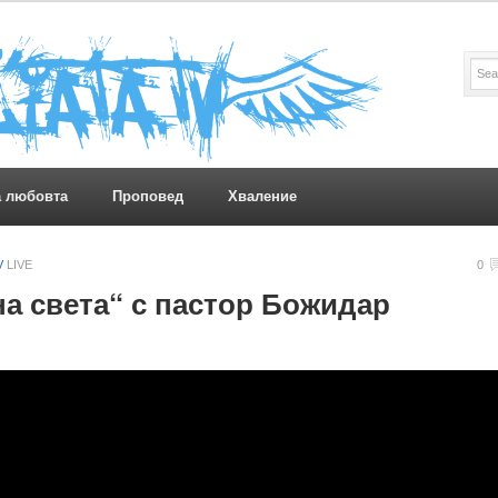
а любовта
Проповед
Хваление
V
LIVE
0
а света“ с пастор Божидар