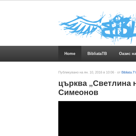
Home
BibliataTB
Оазис н
Публикувано на ян. 10, 2016 в 10:06 · от
Bibliata.T
църква „Светлина н
Симеонов