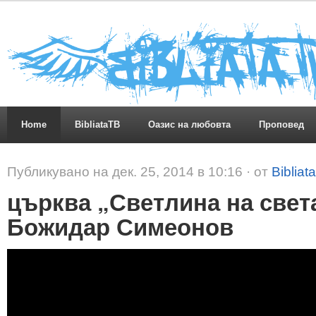
Home
BibliataTB
Оазис на любовта
Проповед
Публикувано на дек. 25, 2014 в 10:16 · от
Bibliat
църква „Светлина на света
Божидар Симеонов