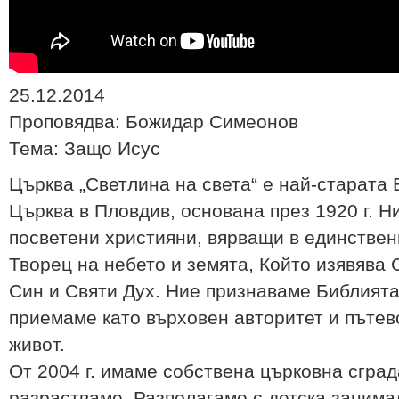
25.12.2014
Проповядва: Божидар Симеонов
Тема: Защо Исус
Църква „Светлина на света“ е най-старата
Църква в Пловдив, основана през 1920 г. Н
посветени християни, вярващи в единствени
Творец на небето и земята, Който изявява 
Син и Святи Дух. Ние признаваме Библията
приемаме като върховен авторитет и пътев
живот.
От 2004 г. имаме собствена църковна сград
разрастваме. Разполагаме с детска занима