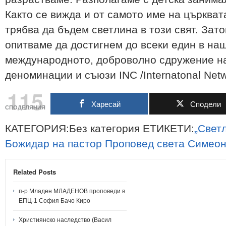
Както се вижда и от самото име на църкват
трябва да бъдем светлина в този свят. Зат
опитваме да достигнем до всеки един в наш
международното, доброволно сдружение на
деноминации и съюзи INC /Internatonal Netw
115
Харесай
Сподели
СПОДЕЛЯНИЯ
КАТЕГОРИЯ:Без категория ЕТИКЕТИ:
„Свет
Божидар
на
пастор
Проповед
света
Симеон
Related Posts
п-р Младен МЛАДЕНОВ проповеди в
ЕПЦ-1 София Бачо Киро
Християнско наследство (Васил