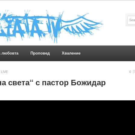
а любовта
Проповед
Хваление
LIVE
0
а света“ с пастор Божидар