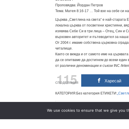
Проповядва: Йордан Петров
Тема: Матея 8:16-17 … Той взе на себе си 
Църква „Светлина на света“ е най-старата Е
локална църква от посветени християни, вяр
изявява Себе Си в три лица – Отец, Син и 
върховен авторитет и пътеводител за нашат
От 2004 г. имаме собствена църковна сград
читалище.
Както се вижда и от самото име на църквата
да се опитваме да достигнем до всеки един
от различни деноминации и съюзи INC /Intern
115
Харесай
СПОДЕЛЯНИЯ
КАТЕГОРИЯ:Без категория ЕТИКЕТИ:
„Светл
Related Posts
We use cookies to ensure that we give you th
п-р Младен МЛАДЕНОВ (1937-2026)