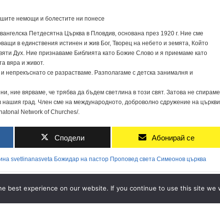
нашите немощи и болестите ни понесе
вангелска Петдесятна Църква в Пловдив, основана през 1920 г. Ние сме
ващи в единствения истинен и жив Бог, Творец на небето и земята, Който
Святи Дух. Ние признаваме Библията като Божие Слово и я приемаме като
а вяра и живот.
а и непрекъснато се разрастваме. Разполагаме с детска занималня и
 ни, ние вярваме, че трябва да бъдем светлина в този свят. Затова не спираме
 в нашия град. Член сме на международното, доброволно сдружение на църкви
atonal Network of Churches/.
Сподели
Абонирай се
ина
svetlinanasveta
Божидар
на
пастор
Проповед
света
Симеонов
църква
ADVERTISEMENT
e best experience on our website. If you continue to use this site we w