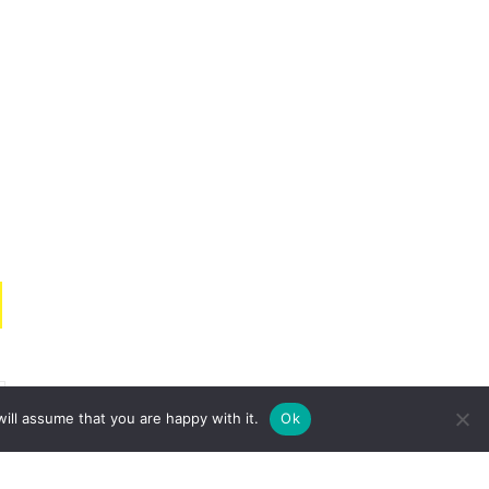
ill assume that you are happy with it.
Ok