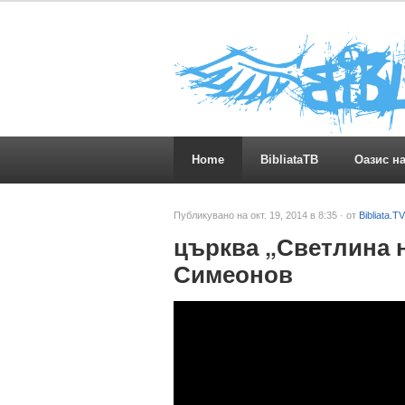
Home
BibliataTB
Оазис н
Публикувано на окт. 19, 2014 в 8:35 · от
Bibliata.TV
църква „Светлина н
Симеонов