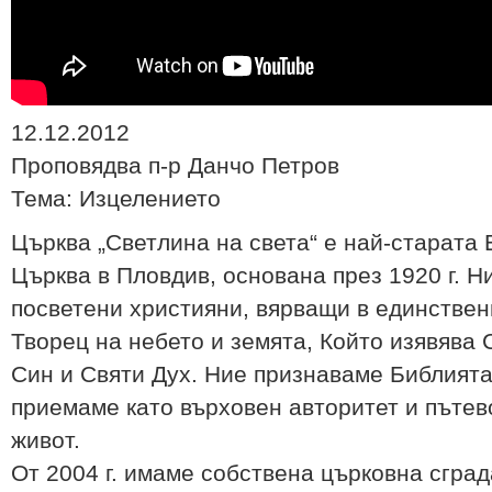
12.12.2012
Проповядва п-р Данчо Петров
Тема: Изцелението
Църква „Светлина на света“ е най-старата
Църква в Пловдив, основана през 1920 г. Н
посветени християни, вярващи в единствени
Творец на небето и земята, Който изявява 
Син и Святи Дух. Ние признаваме Библията
приемаме като върховен авторитет и пътев
живот.
От 2004 г. имаме собствена църковна сград