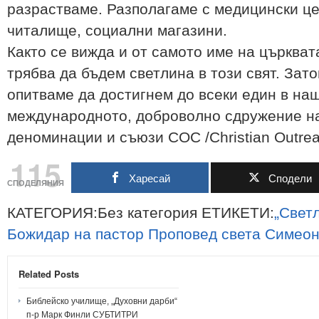
разрастваме. Разполагаме с медицински це
читалище, социални магазини.
Както се вижда и от самото име на църкват
трябва да бъдем светлина в този свят. Зат
опитваме да достигнем до всеки един в наш
международното, доброволно сдружение на
деноминации и съюзи СОС /Christian Outrea
115
Харесай
Сподели
СПОДЕЛЯНИЯ
КАТЕГОРИЯ:Без категория ЕТИКЕТИ:
„Свет
Божидар
на
пастор
Проповед
света
Симеон
Related Posts
Библейско училище, „Духовни дарби“
п-р Марк Финли СУБТИТРИ