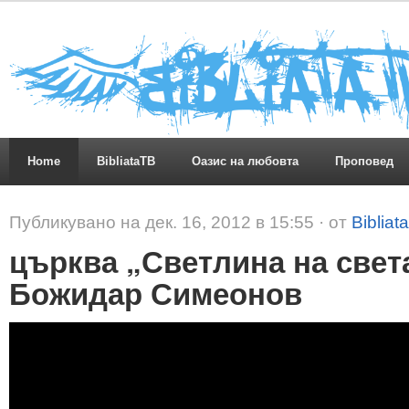
Home
BibliataTB
Оазис на любовта
Проповед
Публикувано на дек. 16, 2012 в 15:55 · от
Bibliat
църква „Светлина на света
Божидар Симеонов