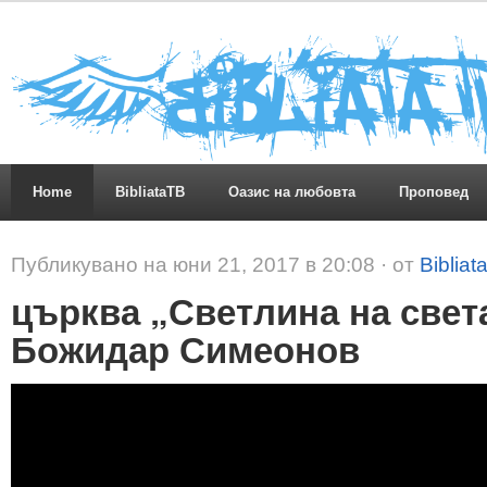
Home
BibliataTB
Оазис на любовта
Проповед
Публикувано на юни 21, 2017 в 20:08 · от
Bibliat
църква „Светлина на света
Божидар Симеонов