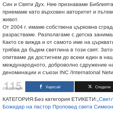
Син и Святи Дух. Ние признаваме Библията
приемаме като върховен авторитет и пътев
живот.
От 2004 г. имаме собствена църковна сград
разрастваме. Разполагаме с детска занима
Както се вижда и от самото име на църкват
трябва да бъдем светлина в този свят. Зат
опитваме да достигнем до всеки един в наш
международното, доброволно сдружение на
деноминации и съюзи INC /Internatonal Netw
115
Харесай
Сподели
СПОДЕЛЯНИЯ
КАТЕГОРИЯ:Без категория ЕТИКЕТИ:
„Свет
Божидар
на
пастор
Проповед
света
Симеон